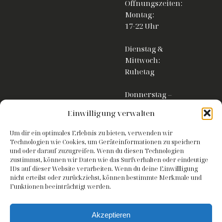
Öffnungszeiten:
Montag:
17-22 Uhr
Dienstag &
Mittwoch:
Ruhetag
Donnerstag –
Samstag:
Landhaus
Einwilligung verwalten
17-23 Uhr
Schmalzgrube
Um dir ein optimales Erlebnis zu bieten, verwenden wir
Sonntag:
Technologien wie Cookies, um Geräteinformationen zu speichern
12-22 Uhr
und/oder darauf zuzugreifen. Wenn du diesen Technologien
Mangenberger Str. 356
zustimmst, können wir Daten wie das Surfverhalten oder eindeutige
42655 Solingen
IDs auf dieser Website verarbeiten. Wenn du deine Einwillligung
Küchenzeiten:
nicht erteilst oder zurückziehst, können bestimmte Merkmale und
Tel.: 0212 222460
Montag &
Funktionen beeinträchtigt werden.
Donnerstag:
Datenschutzerkläru
bis 20:30 Uhr
Akzeptieren